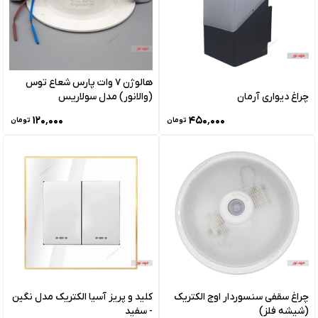
هالوژن 7 وات پارس شعاع توس
چراغ دیواری آرمان
(والانور) مدل سولاریس
۱۲۰٬۰۰۰
۴۵۰٬۰۰۰
تومان
تومان
چراغ سقفی سنسوردار اوج الکتریک
کلید و پریز آسیا الکتریک مدل نگین
(شیشه فلز)
- سفید