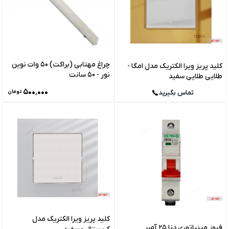
چراغ مهتابی (براکت) 50 وات نوین
کلید پریز ویرا الکتریک مدل امگا -
نور - 50 سانت
طلایی طلایی سفید
۵۰۰٬۰۰۰
تماس بگیرید
تومان
کلید پریز ویرا الکتریک مدل
فیوز مینیاتوری دنا 25 آمپر