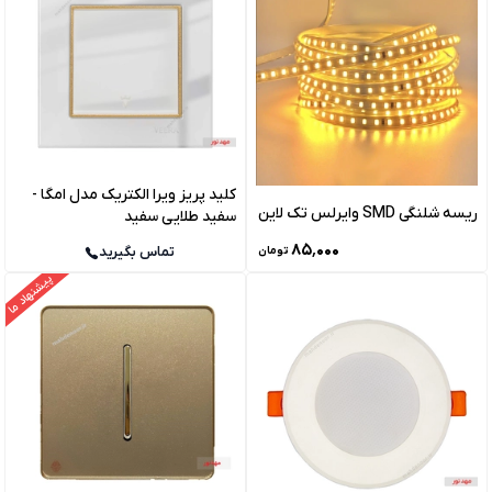
کلید پریز ویرا الکتریک مدل امگا -
ریسه شلنگی SMD وایرلس تک لاین
سفید طلایی سفید
۸۵٬۰۰۰
تماس بگیرید
تومان
پیشنهاد ما