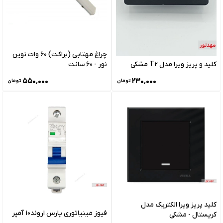
چراغ مهتابی (براکت) 60 وات نوین
کلید و پریز ویرا مدل T2 مشکی
نور - 60 سانت
۵۵۰٬۰۰۰
۲۳۰٬۰۰۰
تومان
تومان
کلید پریز ویرا الکتریک مدل
فیوز مینیاتوری پارس اروند10 آمپر
کریستال - مشکی