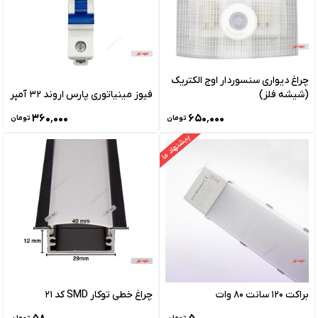
چراغ دیواری سنسوردار اوج الکتریک
(شیشه فلز)
فیوز مینیاتوری پارس اروند 32 آمپر
۳۶۰٬۰۰۰
۶۵۰٬۰۰۰
تومان
تومان
پیشنهاد ما
براکت 120 سانت 80 وات
چراغ خطی توکار SMD کد 21