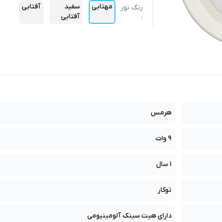
مهتابی
سفید
آفتابی
رنگ نور
آفتابی
:
هرمس
9 وات
1 سال
توکار
دارای هیت سینک آلومینیومی