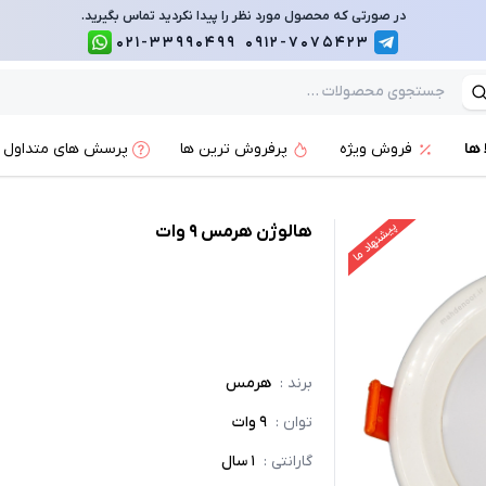
در صورتی که محصول مورد نظر را پیدا نکردید تماس بگیرید.
021-33990499
0912-7075423
 ها
فروش ویژه
پرفروش ترین ها
پرسش های متداول
پیشنهاد ما
هالوژن هرمس 9 وات
برند
:
هرمس
توان
:
9 وات
گارانتی
:
1 سال