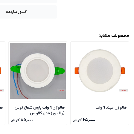
کشور سازنده
محصولات مشابه
هالوژن مهند 9 وات
هالوژن 9 وات پارس شعاع توس
هال
(والانور) مدل گلاریس
۱۸۵٬۰۰۰
۱۶۵٬۰۰۰
تومان
تومان