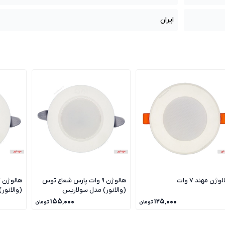
ایران
وژن مهند 7 وات
هالوژن 9 وات پارس شعاع توس
(والانور) مدل سولاریس
(والانور
۱۵۵٬۰۰۰
۱۲۵٬۰۰۰
تومان
تومان