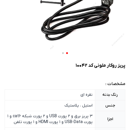
پریز روکار ملونی کد 10042
مشخصات :
رنگ بدنه
نقره ای
جنس
استیل ، پلاستیک
3 پریز برق و 2 پورت USB و 2 پورت شبکه cat6 و 1
اجزا
پورت USB-Data و 1 پورت HDMI و 1 پورت تلفن