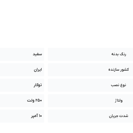
سفید
رنگ بدنه
ایران
کشور سازنده
توکار
نوع نصب
250 ولت
ولتاژ
10 آمپر
شدت جریان