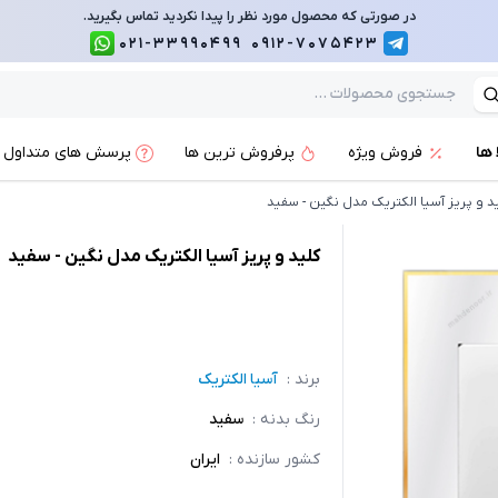
در صورتی که محصول مورد نظر را پیدا نکردید تماس بگیرید.
021-33990499
0912-7075423
 ها
فروش ویژه
پرفروش ترین ها
پرسش های متداول
د و پریز آسیا الکتریک مدل نگین - سفید
کلید و پریز آسیا الکتریک مدل نگین - سفید
برند :
آسیا الکتریک
رنگ بدنه
:
سفید
کشور سازنده
:
ایران