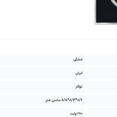
مشکی
ایران
توکار
8/6*8/4*8/5 سانتی متر
220 ولت