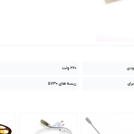
220 ولت
رودی
ریسه های 5730
رای