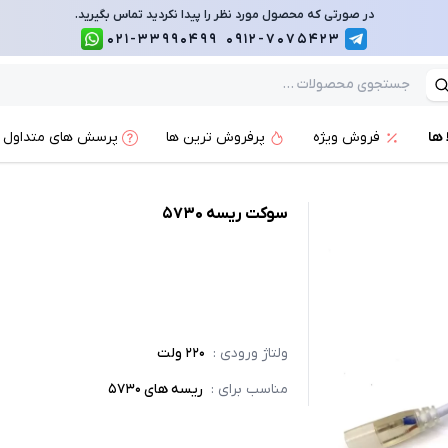
در صورتی که محصول مورد نظر را پیدا نکردید تماس بگیرید.
021-33990499
0912-7075423
 ها
فروش ویژه
پرفروش ترین ها
پرسش های متداول
سوکت ریسه 5730
ولتاژ ورودی
:
220 ولت
مناسب برای
:
ریسه های 5730