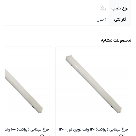
نوع نصب
روکار
گارانتی
1 سال
محصولات مشابه
چراغ مهتابی (براکت) 120 وات نوین نور - 120
سانت
سانت