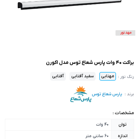
براکت 40 وات پارس شعاع توس مدل اکورن
مهتابی
سفید آفتابی
آفتابی
رنگ نور
:
برند :
پارس شعاع توس
مشخصات :
توان
40 وات
اندازه
60 سانتی متر