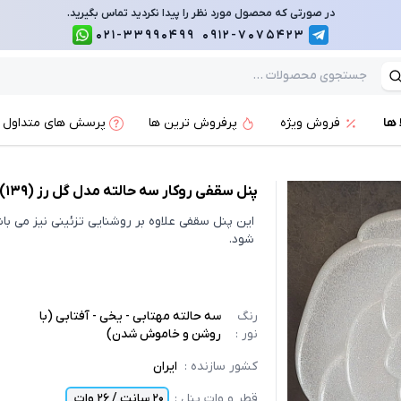
در صورتی که محصول مورد نظر را پیدا نکردید تماس بگیرید.
021-33990499
0912-7075423
 ها
فروش ویژه
پرفروش ترین ها
پرسش های متداول
پنل سقفی روکار سه حالته مدل گل رز (139)
این پنل سقفی علاوه بر روشنایی تزئینی نیز می ب
شود.
رنگ
سه حالته مهتابی - یخی - آفتابی (با
نور
:
روشن و خاموش شدن)
کشور سازنده
:
ایران
قطر و وات پنل
:
20 سانت / 26 وات