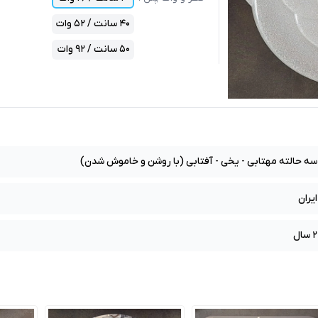
40 سانت / 52 وات
50 سانت / 92 وات
سه حالته مهتابی - یخی - آفتابی (با روشن و خاموش شدن)
ایران
2 سال