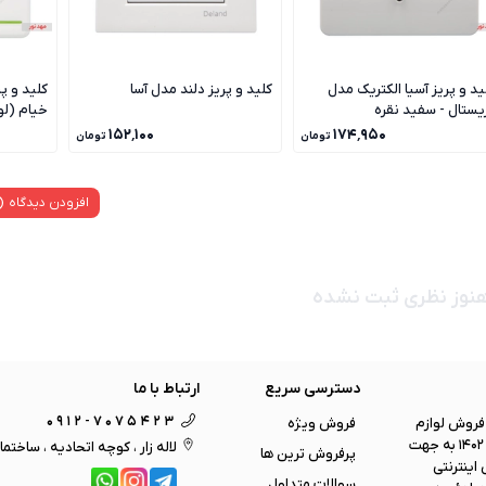
ید و پریز آسیا الکتریک مدل
کلید و پریز دلند مدل آسا
کلید و پ
یستال - سفید نقره
خیام (ل
۱۵۲٬۱۰۰
۱۷۴٬۹۵۰
تومان
تومان
افزودن دیدگاه
نوز نظری ثبت نشده
دسترسی سریع
ارتباط با ما
0912-7075423
 ی فروش لوازم
فروش ویژه
برقی و روشنایی ، لوستر و همینطور اجرای چندین پروژه بزرگ ساختمانی ، در سال 1402 به جهت
لاله زار ، کوچه اتحادیه ، ساختما
پرفروش ترین ها
اینترنتی
سوالات متداول