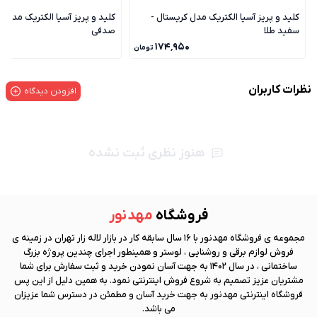
کلید و پریز آسیا الکتریک مدل کریستال -
کلید و پریز آسیا الکتریک مدل ک
سفید طلا
صدفی
۰
۱۷۴٬۹۵۰
تومان
نظرات کاربران
افزودن دیدگاه
هنوز نظری ثبت نشده
فروشگاه
مهد نور
مجموعه ی فروشگاه
مهد نور
با 16 سال سابقه کار در بازار لاله زار تهران در زمینه ی
فروش لوازم برقی و روشنایی ، لوستر و همینطور اجرای چندین پروژه بزرگ
ساختمانی ، در سال 1402 به جهت آسان نمودن خرید و ثبت سفارش برای شما
مشتریان عزیز تصمیم به شروع فروش اینترنتی نمود. به همین دلیل از این پس
فروشگاه اینترنتی
مهد نور
به جهت خرید آسان و مطمئن در دسترس شما عزیزان
می باشد.