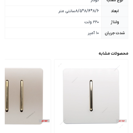
نوع نصب
توکار
ابعاد
8/6*8/4*8/5سانتی متر
ولتاژ
220 ولت
شدت جریان
10 آمپر
محصولات مشابه