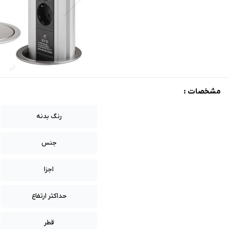
مشخصات :
رنگ بدنه
جنس
اجزا
حداکثر ارتفاع
قطر