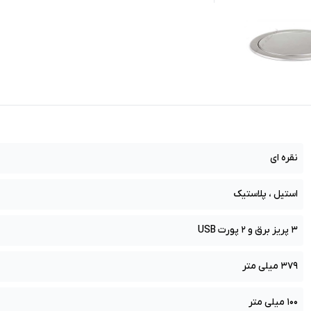
نقره ای
استیل ، پلاستیک
3 پریز برق و 2 پورت USB
379 میلی متر
100 میلی متر