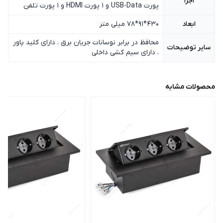
اجزا
پورت USB-Data و 1 پورت HDMI و 1 پورت تلفن
ابعاد
430*91*78 میلی متر
محافظ در برابر نوسانات جریان برق ، دارای کلید پاور
سایر توضیحات
، دارای سیم کشی داخلی
محصولات مشابه