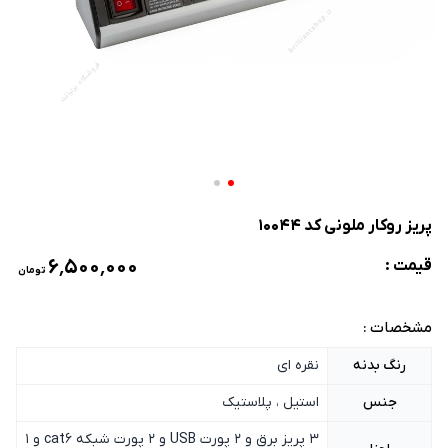
پریز روکار ملونی کد 10044
۶٬۵۰۰٬۰۰۰
قیمت :
تومان
مشخصات :
رنگ بدنه
نقره ای
جنس
استیل ، پلاستیک
3 پریز برق و 2 پورت USB و 2 پورت شبکه cat6 و 1