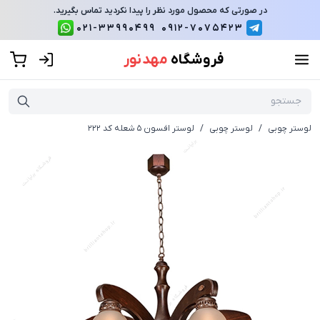
در صورتی که محصول مورد نظر را پیدا نکردید تماس بگیرید.
021-33990499
0912-7075423
فروشگاه
مهد نور
لوستر چوبی
/
لوستر چوبی
/
لوستر افسون 5 شعله کد 222