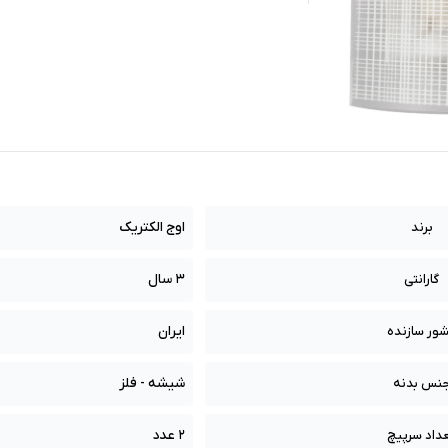
اوج الکتریک
برند
3 سال
گارانتی
ایران
ور سازنده
شیشه - فلز
نس بدنه
2 عدد
داد سرپیچ