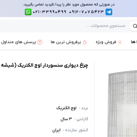
در صورتی که محصول مورد نظر را پیدا نکردید تماس بگیرید.
021-33990499
0912-7075423
 ها
فروش ویژه
پرفروش ترین ها
پرسش های متداول
چراغ دیواری سنسوردار اوج الکتریک (شیشه ف
برند
:
اوج الکتریک
گارانتی
:
3 سال
کشور سازنده
:
ایران