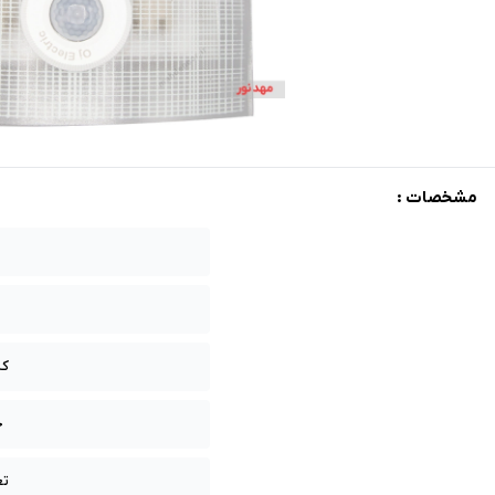
مشخصات :
کش
ج
تع