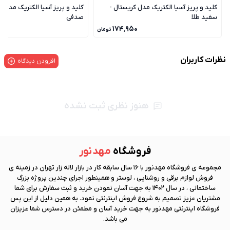
کلید و پریز آسیا الکتریک مدل کریستال -
کلید و پریز آسیا الکتریک مدل ک
سفید طلا
صدفی
۰
۱۷۴٬۹۵۰
تومان
نظرات کاربران
افزودن دیدگاه
هنوز نظری ثبت نشده
فروشگاه
مهد نور
مجموعه ی فروشگاه
مهد نور
با 16 سال سابقه کار در بازار لاله زار تهران در زمینه ی
فروش لوازم برقی و روشنایی ، لوستر و همینطور اجرای چندین پروژه بزرگ
ساختمانی ، در سال 1402 به جهت آسان نمودن خرید و ثبت سفارش برای شما
مشتریان عزیز تصمیم به شروع فروش اینترنتی نمود. به همین دلیل از این پس
فروشگاه اینترنتی
مهد نور
به جهت خرید آسان و مطمئن در دسترس شما عزیزان
می باشد.