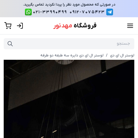
در صورتی که محصول مورد نظر را پیدا نکردید تماس بگیرید.
021-33990499
0912-7075423
فروشگاه
مهد نور
لوستر ال ای دی
/
لوستر ال ای دی دایره سه طبقه دو طرفه