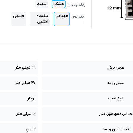
مشکی
سفید
رنگ بدنه
:
مهتابی
سفید -
آفتابی
رنگ نور
آفتابی
:
29 میلی متر
عرض برش
40 میلی متر
عرض رویه
توکار
نوع نصب
12 میلی متر
حداقل عمق مورد نیاز
2 لاین
تعداد لاین ریسه