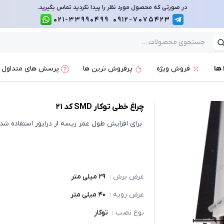
در صورتی که محصول مورد نظر را پیدا نکردید تماس بگیرید.
021-33990499
0912-7075423
 ها
فروش ویژه
پرفروش ترین ها
پرسش های متداول
چراغ خطی توکار SMD کد 21
برای افزایش طول عمر ریسه از درایور استفاده شد
عرض برش
:
29 میلی متر
عرض رویه
:
40 میلی متر
نوع نصب
:
توکار