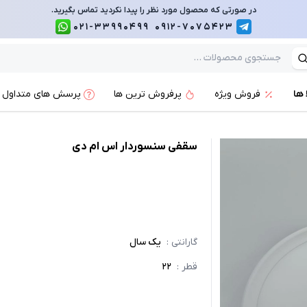
در صورتی که محصول مورد نظر را پیدا نکردید تماس بگیرید.
021-33990499
0912-7075423
 ها
فروش ویژه
پرفروش ترین ها
پرسش های متداول
سقفی سنسوردار اس ام دی
گارانتی
:
یک سال
قطر
:
22