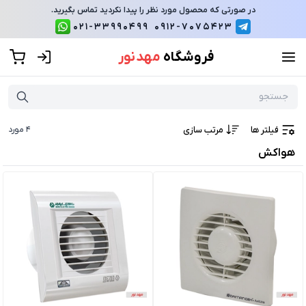
در صورتی که محصول مورد نظر را پیدا نکردید تماس بگیرید.
021-33990499
0912-7075423
فروشگاه
مهد نور
فیلتر ها
مرتب سازی
4
مورد
هواکش