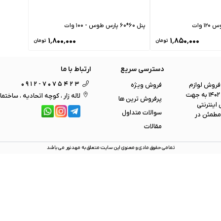
پنل 60*60 پارس طوس - 100 وات
۱٬۸۰۰٬۰۰۰
۱٬۸۵۰٬۰۰۰
تومان
تومان
دسترسی سریع
ارتباط با ما
0912-7075423
 ی فروش لوازم
فروش ویژه
برقی و روشنایی ، لوستر و همینطور اجرای چندین پروژه بزرگ ساختمانی ، در سال 1402 به جهت
لاله زار ، کوچه اتحادیه ، ساختما
پرفروش ترین ها
اینترنتی
سوالات متداول
مطمئن در
مقالات
تمامی حقوق مادی و معنوی این سایت متعلق به
مهد نور
می باشد