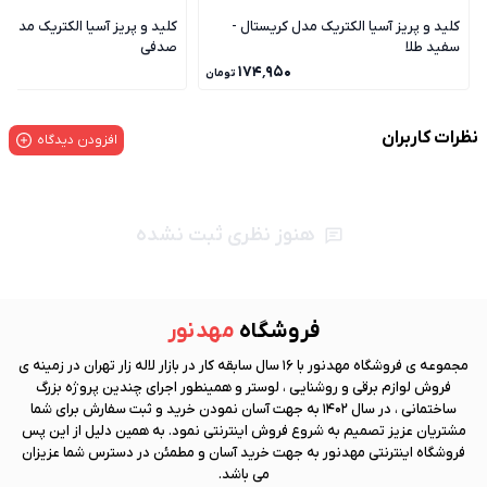
کلید و پریز آسیا الکتریک مدل کریستال -
کلید و پریز آسیا الکتریک مدل ک
سفید طلا
صدفی
۰
۱۷۴٬۹۵۰
تومان
نظرات کاربران
افزودن دیدگاه
هنوز نظری ثبت نشده
فروشگاه
مهد نور
مجموعه ی فروشگاه
مهد نور
با 16 سال سابقه کار در بازار لاله زار تهران در زمینه ی
فروش لوازم برقی و روشنایی ، لوستر و همینطور اجرای چندین پروژه بزرگ
ساختمانی ، در سال 1402 به جهت آسان نمودن خرید و ثبت سفارش برای شما
مشتریان عزیز تصمیم به شروع فروش اینترنتی نمود. به همین دلیل از این پس
فروشگاه اینترنتی
مهد نور
به جهت خرید آسان و مطمئن در دسترس شما عزیزان
می باشد.