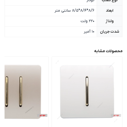
نوع نصب
توکار
ابعاد
8/6*8/4*8/5 سانتی متر
ولتاژ
220 ولت
شدت جریان
10 آمپر
محصولات مشابه