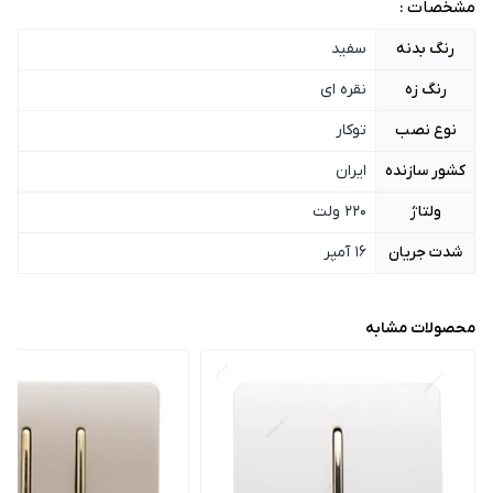
مشخصات :
رنگ بدنه
سفید
رنگ زه
نقره ای
نوع نصب
توکار
کشور سازنده
ایران
ولتاژ
220 ولت
شدت جریان
16 آمپر
محصولات مشابه