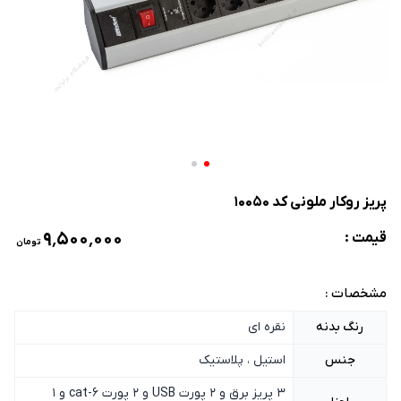
پریز روکار ملونی کد 10050
۹٬۵۰۰٬۰۰۰
قیمت :
تومان
مشخصات :
رنگ بدنه
نقره ای
جنس
استیل ، پلاستیک
3 پریز برق و 2 پورت USB و 2 پورت cat-6 و 1