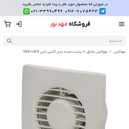
در صورتی که محصول مورد نظر را پیدا نکردید تماس بگیرید.
021-33990499
0912-7075423
فروشگاه
مهد نور
هواکش
/
هواکش خانگی 10 سانت دمنده مدل آکسی لاین VBX-10S2S