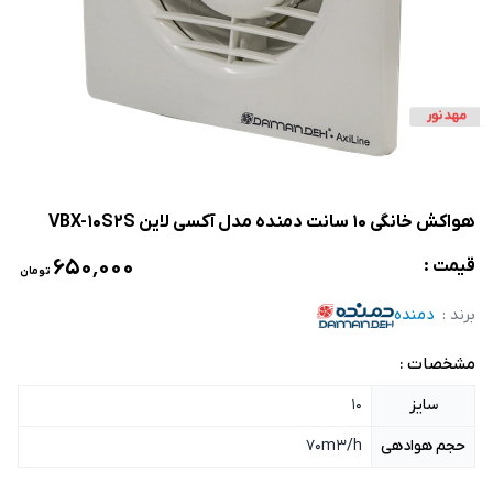
هواکش خانگی 10 سانت دمنده مدل آکسی لاین VBX-10S2S
۶۵۰٬۰۰۰
قیمت :
تومان
برند :
دمنده
مشخصات :
سایز
10
حجم هوادهی
70m3/h