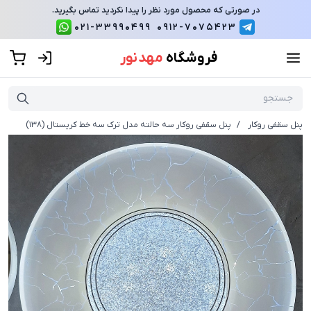
در صورتی که محصول مورد نظر را پیدا نکردید تماس بگیرید.
021-33990499
0912-7075423
فروشگاه
مهد نور
پنل سقفی روکار
/
پنل سقفی روکار سه حالته مدل ترک سه خط کریستال (138)