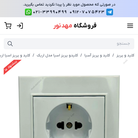
در صورتی که محصول مورد نظر را پیدا نکردید تماس بگیرید.
021-33990499
0912-7075423
فروشگاه
مهد نور
کلید و پریز
/
کلید و پریز آسیا
/
کلیدو پریز اسیا مدل اریک
/
کلید و پریز اسیا ا
پیشنهاد ما