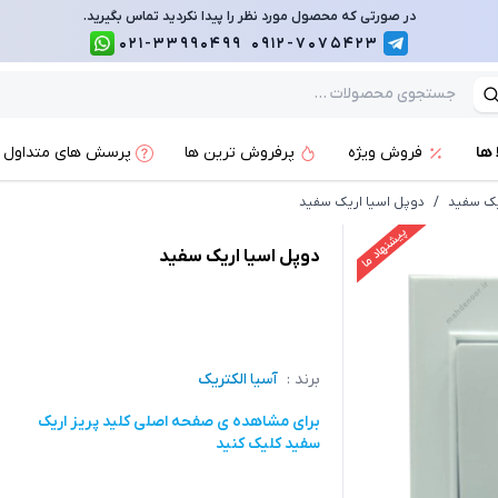
در صورتی که محصول مورد نظر را پیدا نکردید تماس بگیرید.
021-33990499
0912-7075423
 ها
فروش ویژه
پرفروش ترین ها
پرسش های متداول
ریک سفید
/
دوپل اسیا اریک سفید
پیشنهاد ما
دوپل اسیا اریک سفید
برند :
آسیا الکتریک
برای مشاهده ی صفحه اصلی
کلید پریز اریک
سفید
کلیک کنید