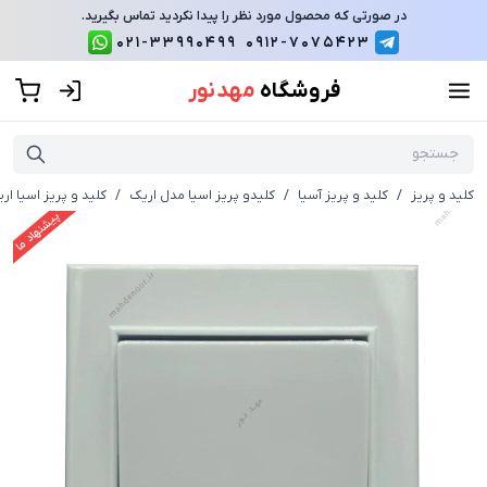
در صورتی که محصول مورد نظر را پیدا نکردید تماس بگیرید.
021-33990499
0912-7075423
فروشگاه
مهد نور
کلید و پریز
/
کلید و پریز آسیا
/
کلیدو پریز اسیا مدل اریک
/
کلید و پریز اسیا ا
پیشنهاد ما