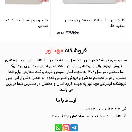
کلید و پریز آسیا الکتریک مدل کریستال -
کلید و پریز آسیا الکتریک مدل ک
سفید طلا
صدفی
۰
۱۷۴٬۹۵۰
تومان
فروشگاه
مهد نور
مجموعه ی فروشگاه
مهد نور
با 16 سال سابقه کار در بازار لاله زار تهران در زمینه ی
فروش لوازم برقی و روشنایی ، لوستر و همینطور اجرای چندین پروژه بزرگ
ساختمانی ، در سال 1402 به جهت آسان نمودن خرید و ثبت سفارش برای شما
مشتریان عزیز تصمیم به شروع فروش اینترنتی نمود. به همین دلیل از این پس
فروشگاه اینترنتی
مهد نور
به جهت خرید آسان و مطمئن در دسترس شما عزیزان
می باشد.
ارتباط با ما
0912-7075423
لاله زار ، کوچه اتحادیه ، ساختمان ارژنگ ، ط2