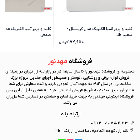
کلید و پریز آسیا الکتریک مدل کریستال -
کلید و پریز آسیا الکتریک مدل ک
سفید طلا
صدفی
۰
۱۷۴٬۹۵۰
تومان
فروشگاه
مهد نور
مجموعه ی فروشگاه
مهد نور
با 16 سال سابقه کار در بازار لاله زار تهران در زمینه ی
فروش لوازم برقی و روشنایی ، لوستر و همینطور اجرای چندین پروژه بزرگ
ساختمانی ، در سال 1402 به جهت آسان نمودن خرید و ثبت سفارش برای شما
مشتریان عزیز تصمیم به شروع فروش اینترنتی نمود. به همین دلیل از این پس
فروشگاه اینترنتی
مهد نور
به جهت خرید آسان و مطمئن در دسترس شما عزیزان
می باشد.
ارتباط با ما
0912-7075423
لاله زار ، کوچه اتحادیه ، ساختمان ارژنگ ، ط2