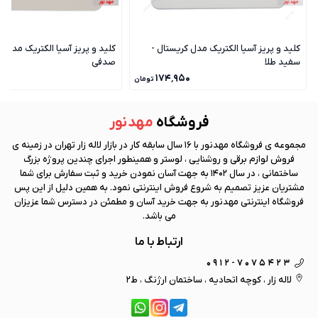
کلید و پریز آسیا الکتریک مدل کریستال -
کلید و پریز آسیا الکتریک مدل ک
سفید طلا
صدفی
۰
۱۷۴٬۹۵۰
تومان
فروشگاه
مهد نور
مجموعه ی فروشگاه
مهد نور
با 16 سال سابقه کار در بازار لاله زار تهران در زمینه ی
فروش لوازم برقی و روشنایی ، لوستر و همینطور اجرای چندین پروژه بزرگ
ساختمانی ، در سال 1402 به جهت آسان نمودن خرید و ثبت سفارش برای شما
مشتریان عزیز تصمیم به شروع فروش اینترنتی نمود. به همین دلیل از این پس
فروشگاه اینترنتی
مهد نور
به جهت خرید آسان و مطمئن در دسترس شما عزیزان
می باشد.
ارتباط با ما
0912-7075423
لاله زار ، کوچه اتحادیه ، ساختمان ارژنگ ، ط2