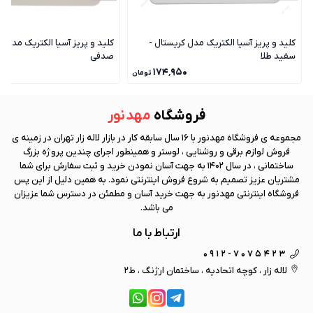
کلید و پریز آسیا الکتریک مدل کریستال -
کلید و پریز آسیا الکتریک مدل ک
سفید طلا
صدفی
۰
۱۷۴٬۹۵۰
تومان
فروشگاه
مهد نور
مجموعه ی فروشگاه
مهد نور
با 16 سال سابقه کار در بازار لاله زار تهران در زمینه ی
فروش لوازم برقی و روشنایی ، لوستر و همینطور اجرای چندین پروژه بزرگ
ساختمانی ، در سال 1402 به جهت آسان نمودن خرید و ثبت سفارش برای شما
مشتریان عزیز تصمیم به شروع فروش اینترنتی نمود. به همین دلیل از این پس
فروشگاه اینترنتی
مهد نور
به جهت خرید آسان و مطمئن در دسترس شما عزیزان
می باشد.
ارتباط با ما
0912-7075423
لاله زار ، کوچه اتحادیه ، ساختمان ارژنگ ، ط2