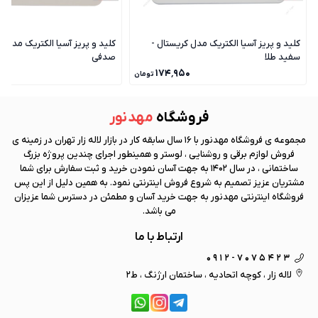
کلید و پریز آسیا الکتریک مدل کریستال -
کلید و پریز آسیا الکتریک مدل ک
سفید طلا
صدفی
۰
۱۷۴٬۹۵۰
تومان
فروشگاه
مهد نور
مجموعه ی فروشگاه
مهد نور
با 16 سال سابقه کار در بازار لاله زار تهران در زمینه ی
فروش لوازم برقی و روشنایی ، لوستر و همینطور اجرای چندین پروژه بزرگ
ساختمانی ، در سال 1402 به جهت آسان نمودن خرید و ثبت سفارش برای شما
مشتریان عزیز تصمیم به شروع فروش اینترنتی نمود. به همین دلیل از این پس
فروشگاه اینترنتی
مهد نور
به جهت خرید آسان و مطمئن در دسترس شما عزیزان
می باشد.
ارتباط با ما
0912-7075423
لاله زار ، کوچه اتحادیه ، ساختمان ارژنگ ، ط2