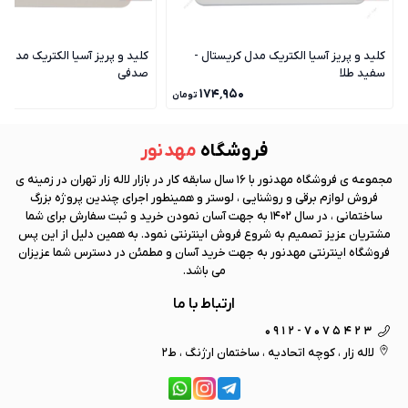
کلید و پریز آسیا الکتریک مدل کریستال -
کلید و پریز آسیا الکتریک مدل ک
سفید طلا
صدفی
۰
۱۷۴٬۹۵۰
تومان
فروشگاه
مهد نور
مجموعه ی فروشگاه
مهد نور
با 16 سال سابقه کار در بازار لاله زار تهران در زمینه ی
فروش لوازم برقی و روشنایی ، لوستر و همینطور اجرای چندین پروژه بزرگ
ساختمانی ، در سال 1402 به جهت آسان نمودن خرید و ثبت سفارش برای شما
مشتریان عزیز تصمیم به شروع فروش اینترنتی نمود. به همین دلیل از این پس
فروشگاه اینترنتی
مهد نور
به جهت خرید آسان و مطمئن در دسترس شما عزیزان
می باشد.
ارتباط با ما
0912-7075423
لاله زار ، کوچه اتحادیه ، ساختمان ارژنگ ، ط2