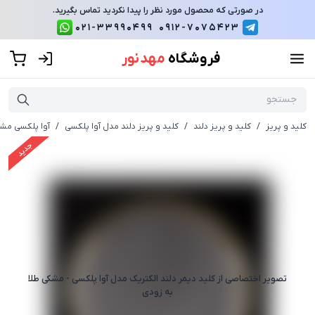
در صورتی که محصول مورد نظر را پیدا نکردید تماس بگیرید.
021-33990499
0912-7075423
فروشگاه
مهد نور
کلید و پریز
/
کلید و پریز دلند
/
کلید و پریز دلند مدل آوا پلکسی
/
آوا پلکسی مشک
جدید
تصویر اختصاصی از
کلید دیمر دلند الکتریک مدل آوا پلکسی - مشکی طلا
به زودی