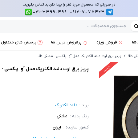
در صورتی که محصول مورد نظر را پیدا نکردید تماس بگیرید.
021-33990499
0912-7075423
 ها
فروش ویژه
پرفروش ترین ها
پرسش های متداول
ی طلا
/
پریز برق ارت دلند الکتریک مدل آوا پلکسی - مشکی طلا
جدید
پریز برق ارت دلند الکتریک مدل آوا پلکسی - 
برند :
دلند الکتریک
رنگ بدنه
:
مشکی
کشور سازنده
:
ایران