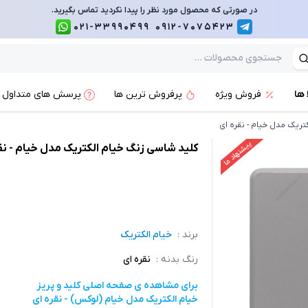
در صورتی که محصول مورد نظر را پیدا نکردید تماس بگیرید.
021-33990499
0912-7075423
 ها
فروش ویژه
پرفروش ترین ها
پرسش های متداول
تریک مدل خیام - نقره ای
پیشنهاد ما
کلید شاسی زنگ خیام الکتریک مدل خیام - نق
برند :
خیام الکتریک
رنگ بدنه
:
نقره ای
برای مشاهده ی صفحه اصلی
کلید و پریز
خیام الکتریک مدل خیام (لوکس) - نقره ای