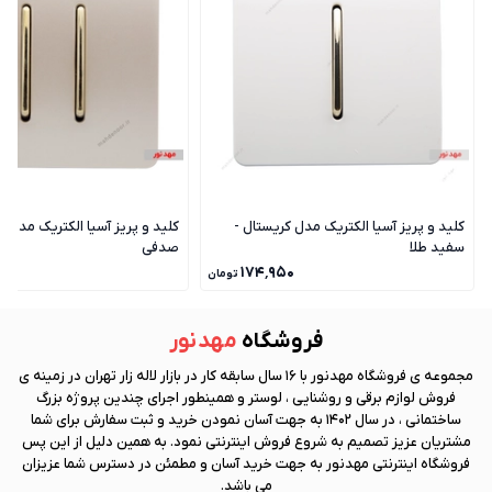
کلید و پریز آسیا الکتریک مدل کریستال -
کلید و پریز آسیا الکتریک مدل ک
سفید طلا
صدفی
۰
۱۷۴٬۹۵۰
تومان
فروشگاه
مهد نور
مجموعه ی فروشگاه
مهد نور
با 16 سال سابقه کار در بازار لاله زار تهران در زمینه ی
فروش لوازم برقی و روشنایی ، لوستر و همینطور اجرای چندین پروژه بزرگ
ساختمانی ، در سال 1402 به جهت آسان نمودن خرید و ثبت سفارش برای شما
مشتریان عزیز تصمیم به شروع فروش اینترنتی نمود. به همین دلیل از این پس
فروشگاه اینترنتی
مهد نور
به جهت خرید آسان و مطمئن در دسترس شما عزیزان
می باشد.