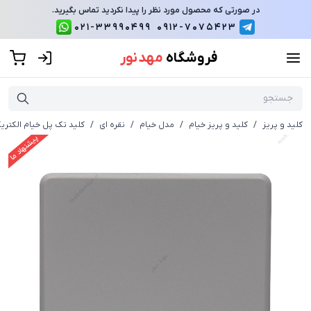
در صورتی که محصول مورد نظر را پیدا نکردید تماس بگیرید.
021-33990499
0912-7075423
فروشگاه
مهد نور
کلید و پریز
/
کلید و پریز خیام
/
مدل خیام
/
نقره ای
/
کلید تک پل خیام الکتریک
پیشنهاد ما