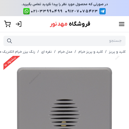
در صورتی که محصول مورد نظر را پیدا نکردید تماس بگیرید.
021-33990499
0912-7075423
فروشگاه
مهد نور
کلید و پریز
/
کلید و پریز خیام
/
مدل خیام
/
نقره ای
/
زنگ بیزر خیام الکتریک م
پیشنهاد ما