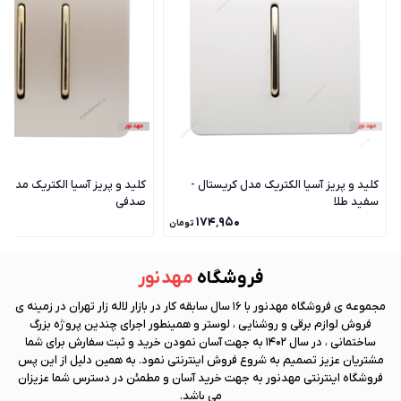
کلید و پریز آسیا الکتریک مدل کریستال -
کلید و پریز آسیا الکتریک مدل ک
سفید طلا
صدفی
۰
۱۷۴٬۹۵۰
تومان
فروشگاه
مهد نور
مجموعه ی فروشگاه
مهد نور
با 16 سال سابقه کار در بازار لاله زار تهران در زمینه ی
فروش لوازم برقی و روشنایی ، لوستر و همینطور اجرای چندین پروژه بزرگ
ساختمانی ، در سال 1402 به جهت آسان نمودن خرید و ثبت سفارش برای شما
مشتریان عزیز تصمیم به شروع فروش اینترنتی نمود. به همین دلیل از این پس
فروشگاه اینترنتی
مهد نور
به جهت خرید آسان و مطمئن در دسترس شما عزیزان
می باشد.