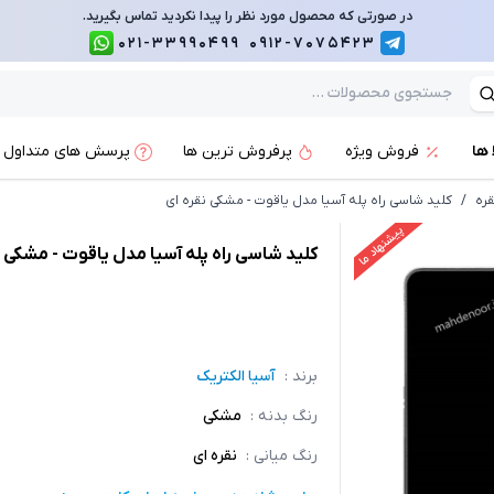
در صورتی که محصول مورد نظر را پیدا نکردید تماس بگیرید.
021-33990499
0912-7075423
 ها
فروش ویژه
پرفروش ترین ها
پرسش های متداول
ره
/
کلید شاسی راه پله آسیا مدل یاقوت - مشکی نقره ای
پیشنهاد ما
کلید شاسی راه پله آسیا مدل یاقوت - مشکی ن
برند :
آسیا الکتریک
رنگ بدنه
:
مشکی
رنگ میانی
:
نقره ای