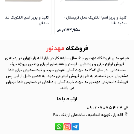
کلید و پریز آسیا الکتریک مدل کریستال -
کلید و پریز آسیا الکتریک مدل ک
سفید طلا
صدفی
۰
۱۷۴٬۹۵۰
تومان
فروشگاه
مهد نور
مجموعه ی فروشگاه
مهد نور
با 16 سال سابقه کار در بازار لاله زار تهران در زمینه ی
فروش لوازم برقی و روشنایی ، لوستر و همینطور اجرای چندین پروژه بزرگ
ساختمانی ، در سال 1402 به جهت آسان نمودن خرید و ثبت سفارش برای شما
مشتریان عزیز تصمیم به شروع فروش اینترنتی نمود. به همین دلیل از این پس
فروشگاه اینترنتی
مهد نور
به جهت خرید آسان و مطمئن در دسترس شما عزیزان
می باشد.
ارتباط با ما
0912-7075423
لاله زار ، کوچه اتحادیه ، ساختمان ارژنگ ، ط2