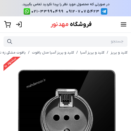
در صورتی که محصول مورد نظر را پیدا نکردید تماس بگیرید.
021-33990499
0912-7075423
فروشگاه
مهد نور
کلید و پریز
/
کلید و پریز آسیا
/
کلید و پریز آسیا مدل یاقوت
/
یاقوت مشکی زه نق
پیشنهاد ما