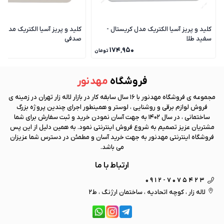
کلید و پریز آسیا الکتریک مدل کریستال -
کلید و پریز آسیا الکتریک مدل ک
سفید طلا
صدفی
۰
۱۷۴٬۹۵۰
تومان
فروشگاه
مهد نور
مجموعه ی فروشگاه
مهد نور
با 16 سال سابقه کار در بازار لاله زار تهران در زمینه ی
فروش لوازم برقی و روشنایی ، لوستر و همینطور اجرای چندین پروژه بزرگ
ساختمانی ، در سال 1402 به جهت آسان نمودن خرید و ثبت سفارش برای شما
مشتریان عزیز تصمیم به شروع فروش اینترنتی نمود. به همین دلیل از این پس
فروشگاه اینترنتی
مهد نور
به جهت خرید آسان و مطمئن در دسترس شما عزیزان
می باشد.
ارتباط با ما
0912-7075423
لاله زار ، کوچه اتحادیه ، ساختمان ارژنگ ، ط2