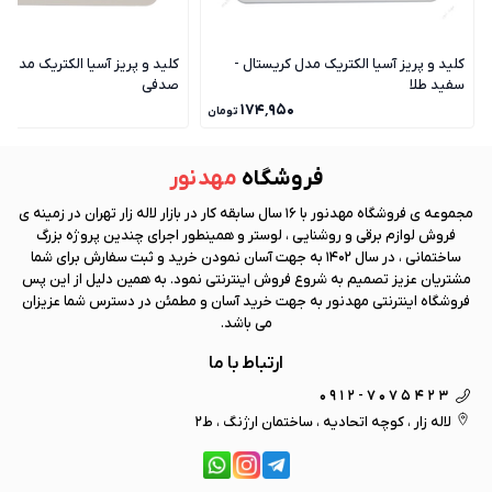
کلید و پریز آسیا الکتریک مدل کریستال -
کلید و پریز آسیا الکتریک مدل ک
سفید طلا
صدفی
۰
۱۷۴٬۹۵۰
تومان
فروشگاه
مهد نور
مجموعه ی فروشگاه
مهد نور
با 16 سال سابقه کار در بازار لاله زار تهران در زمینه ی
فروش لوازم برقی و روشنایی ، لوستر و همینطور اجرای چندین پروژه بزرگ
ساختمانی ، در سال 1402 به جهت آسان نمودن خرید و ثبت سفارش برای شما
مشتریان عزیز تصمیم به شروع فروش اینترنتی نمود. به همین دلیل از این پس
فروشگاه اینترنتی
مهد نور
به جهت خرید آسان و مطمئن در دسترس شما عزیزان
می باشد.
ارتباط با ما
0912-7075423
لاله زار ، کوچه اتحادیه ، ساختمان ارژنگ ، ط2