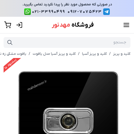
در صورتی که محصول مورد نظر را پیدا نکردید تماس بگیرید.
021-33990499
0912-7075423
فروشگاه
مهد نور
کلید و پریز
/
کلید و پریز آسیا
/
کلید و پریز آسیا مدل یاقوت
/
یاقوت مشکی زه نق
پیشنهاد ما