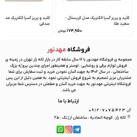
کلید و پریز آسیا الکتریک مدل کریستال -
کلید و پریز آسیا الکتریک مدل ک
سفید طلا
صدفی
۰
۱۷۴٬۹۵۰
تومان
فروشگاه
مهد نور
مجموعه ی فروشگاه
مهد نور
با 16 سال سابقه کار در بازار لاله زار تهران در زمینه ی
فروش لوازم برقی و روشنایی ، لوستر و همینطور اجرای چندین پروژه بزرگ
ساختمانی ، در سال 1402 به جهت آسان نمودن خرید و ثبت سفارش برای شما
مشتریان عزیز تصمیم به شروع فروش اینترنتی نمود. به همین دلیل از این پس
فروشگاه اینترنتی
مهد نور
به جهت خرید آسان و مطمئن در دسترس شما عزیزان
می باشد.
ارتباط با ما
0912-7075423
لاله زار ، کوچه اتحادیه ، ساختمان ارژنگ ، ط2