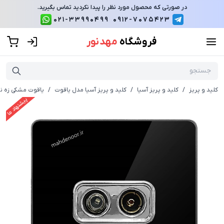
در صورتی که محصول مورد نظر را پیدا نکردید تماس بگیرید.
021-33990499
0912-7075423
فروشگاه
مهد نور
کلید و پریز
/
کلید و پریز آسیا
/
کلید و پریز آسیا مدل یاقوت
/
یاقوت مشکی زه نق
پیشنهاد ما