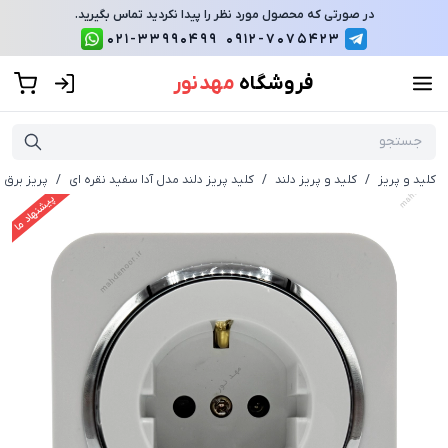
در صورتی که محصول مورد نظر را پیدا نکردید تماس بگیرید.
021-33990499
0912-7075423
فروشگاه
مهد نور
کلید و پریز
/
کلید و پریز دلند
/
کلید پریز دلند مدل آدا سفید نقره ای
/
پریز برق ا
پیشنهاد ما