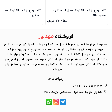
کلید و پریز آسیا الکتریک مدل کریستال -
کلید و پریز آسیا الکتریک مدل ک
سفید طلا
صدفی
۰
۱۷۴٬۹۵۰
تومان
فروشگاه
مهد نور
مجموعه ی فروشگاه
مهد نور
با 16 سال سابقه کار در بازار لاله زار تهران در زمینه ی
فروش لوازم برقی و روشنایی ، لوستر و همینطور اجرای چندین پروژه بزرگ
ساختمانی ، در سال 1402 به جهت آسان نمودن خرید و ثبت سفارش برای شما
مشتریان عزیز تصمیم به شروع فروش اینترنتی نمود. به همین دلیل از این پس
فروشگاه اینترنتی
مهد نور
به جهت خرید آسان و مطمئن در دسترس شما عزیزان
می باشد.
ارتباط با ما
0912-7075423
لاله زار ، کوچه اتحادیه ، ساختمان ارژنگ ، ط2