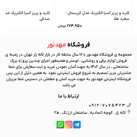
کلید و پریز آسیا الکتریک مدل کریستال -
کلید و پریز آسیا الکتریک مدل ک
سفید طلا
صدفی
۰
۱۷۴٬۹۵۰
تومان
فروشگاه
مهد نور
مجموعه ی فروشگاه
مهد نور
با 16 سال سابقه کار در بازار لاله زار تهران در زمینه ی
فروش لوازم برقی و روشنایی ، لوستر و همینطور اجرای چندین پروژه بزرگ
ساختمانی ، در سال 1402 به جهت آسان نمودن خرید و ثبت سفارش برای شما
مشتریان عزیز تصمیم به شروع فروش اینترنتی نمود. به همین دلیل از این پس
فروشگاه اینترنتی
مهد نور
به جهت خرید آسان و مطمئن در دسترس شما عزیزان
می باشد.
ارتباط با ما
0912-7075423
لاله زار ، کوچه اتحادیه ، ساختمان ارژنگ ، ط2