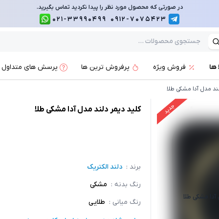
در صورتی که محصول مورد نظر را پیدا نکردید تماس بگیرید.
021-33990499
0912-7075423
 ها
فروش ویژه
پرفروش ترین ها
پرسش های متداول
ند مدل آدا مشکی طلا
جدید
کلید دیمر دلند مدل آدا مشکی طلا
برند :
دلند الکتریک
رنگ بدنه
:
مشکی
آدا مشکی طلا
رنگ میانی
:
طلایی