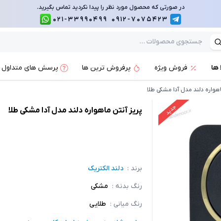
در صورتی که محصول مورد نظر را پیدا نکردید تماس بگیرید.
021-33990499
0912-7075423
 ها
فروش ویژه
پرفروش ترین ها
پرسش های متداول
هواره دلند مدل آدا مشکی طلا
جدید
پریز آنتن ماهواره دلند مدل آدا مشکی طلا
برند :
دلند الکتریک
رنگ بدنه
:
مشکی
رنگ میانی
:
طلایی