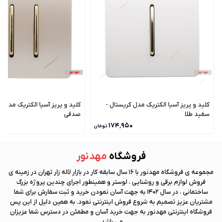
کلید و پریز آسیا الکتریک مدل کریستال -
کلید و پریز آسیا الکتریک مدل ک
سفید طلا
صدفی
۰
۱۷۴٬۹۵۰
تومان
فروشگاه
مهد نور
مجموعه ی فروشگاه
مهد نور
با 16 سال سابقه کار در بازار لاله زار تهران در زمینه ی
فروش لوازم برقی و روشنایی ، لوستر و همینطور اجرای چندین پروژه بزرگ
ساختمانی ، در سال 1402 به جهت آسان نمودن خرید و ثبت سفارش برای شما
مشتریان عزیز تصمیم به شروع فروش اینترنتی نمود. به همین دلیل از این پس
فروشگاه اینترنتی
مهد نور
به جهت خرید آسان و مطمئن در دسترس شما عزیزان
می باشد.